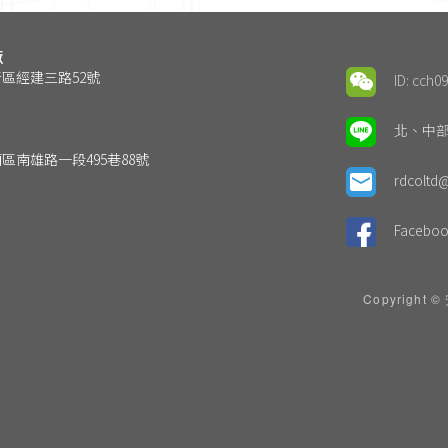
廠
觀音區經建三路52號
ID: cch0
北、中部L
關廟區南雄路一段495巷88號
rdcoltd@
Faceb
Copyright 