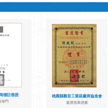
商標註冊證
桃園縣觀音工業區廠商協進會
進捲門
當選理事證書