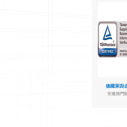
德國萊因
安進捲門