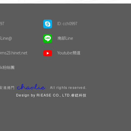
997
ID: cch0997
ine@
南部Line
ms23.hinet.net
Youtube頻道
ook粉絲團
© 安進捲門
All rights reserved.
Design by RiEASE CO., LTD.睿鍶科技